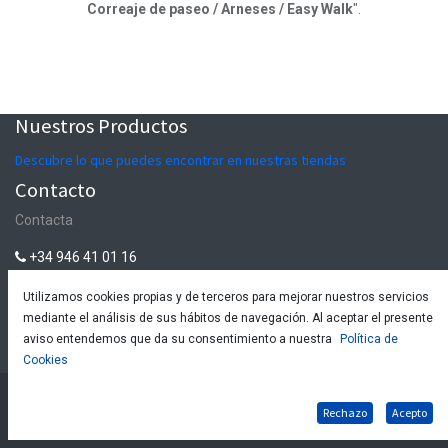
Correaje de paseo / Arneses / Easy Walk
".
Nuestros Productos
Descubre lo que puedes encontrar en nuestras tiendas
Contacto
Contacta
+34 946 41 01 16
tienda@euskalmushing.com
Utilizamos cookies propias y de terceros para mejorar nuestros servicios
mediante el análisis de sus hábitos de navegación. Al aceptar el presente
aviso entendemos que da su consentimiento a nuestra
Política de
Euskalmushing, S.L.
-
Acerca de
Cookies
-
Política de
Copyright © Euskalmushing, S.L. -
Política de cookies
Rechazo
Acepto
compra y devoluciones
-
Política de privacidad
-
Aviso Legal