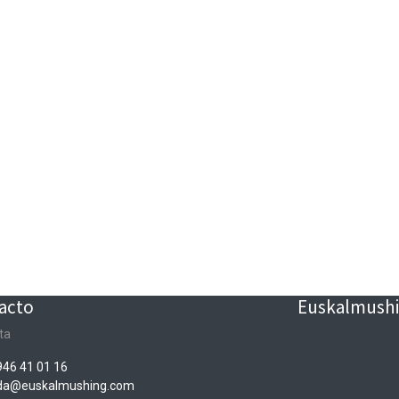
acto
Euskalmushin
ta
946 41 01 16
nda@euskalmushing.com