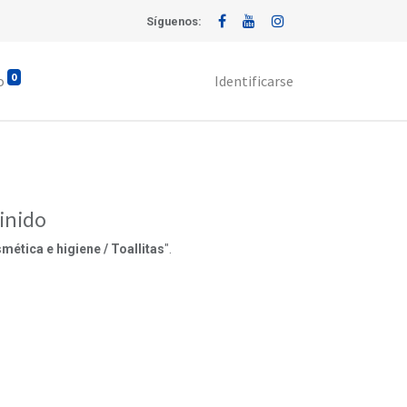
Síguenos:
0
o
Identificarse
inido
mética e higiene / Toallitas
".