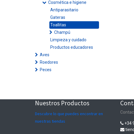
Cosmética e higiene
Antiparasitario
Gateras
Toallitas
Champú
Limpieza y cuidado
Productos educadores
Aves
Roedores
Peces
Nuestros Productos
Cont
Contac
Descubre lo que puedes encontrar en
nuestras tiendas
+34 
tie