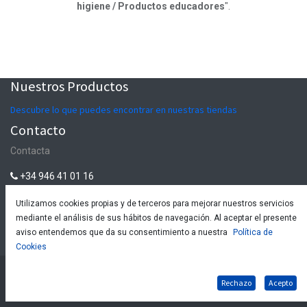
higiene / Productos educadores
".
Nuestros Productos
Descubre lo que puedes encontrar en nuestras tiendas
Contacto
Contacta
+34 946 41 01 16
tienda@euskalmushing.com
Utilizamos cookies propias y de terceros para mejorar nuestros servicios
mediante el análisis de sus hábitos de navegación. Al aceptar el presente
aviso entendemos que da su consentimiento a nuestra
Política de
Euskalmushing, S.L.
-
Acerca de
Cookies
-
Política de
Copyright © Euskalmushing, S.L. -
Política de cookies
Rechazo
Acepto
compra y devoluciones
-
Política de privacidad
-
Aviso Legal