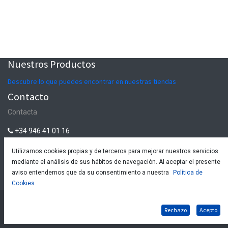
Nuestros Productos
Descubre lo que puedes encontrar en nuestras tiendas
Contacto
Contacta
+34 946 41 01 16
tienda@euskalmushing.com
Utilizamos cookies propias y de terceros para mejorar nuestros servicios
mediante el análisis de sus hábitos de navegación. Al aceptar el presente
aviso entendemos que da su consentimiento a nuestra
Política de
Euskalmushing, S.L.
-
Acerca de
Cookies
-
Política de
Copyright © Euskalmushing, S.L. -
Política de cookies
Rechazo
Acepto
compra y devoluciones
-
Política de privacidad
-
Aviso Legal